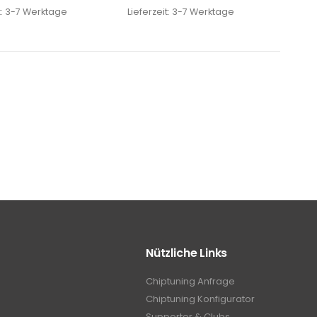
t:
3-7 Werktage
Lieferzeit:
3-7 Werktage
Nützliche Links
Chiptuning Anfrage
Chiptuning Konfigurator
Supporter & Clubs