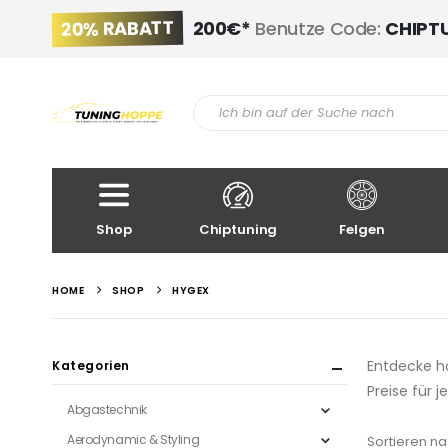
20% RABATT
200€*
Benutze Code:
CHIPT
Shop
Chiptuning
Felgen
HOME
SHOP
HYGEX
Entdecke ho
Kategorien
Preise für 
Abgastechnik
Aerodynamic & Styling
Sortieren na