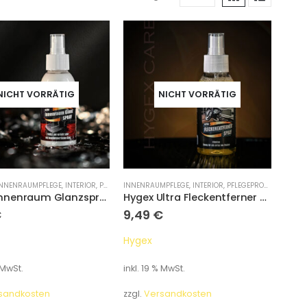
NICHT VORRÄTIG
NICHT VORRÄTIG
NNENRAUMPFLEGE
,
INTERIOR
,
PFLEGEPRODUKTE
INNENRAUMPFLEGE
,
INTERIOR
,
PFLEGEPRODUKTE
Hygex Innenraum Glanzspray für das Auto
Hygex Ultra Fleckentferner Spray Leder/Stoff/Kunststoff
€
9,49
€
Hygex
 MwSt.
inkl. 19 % MwSt.
sandkosten
zzgl.
Versandkosten