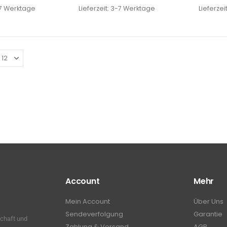
7 Werktage
Lieferzeit:
3-7 Werktage
Lieferzei
Account
Mehr
Mein Account
Über Uns
Sendeverfolgung
Garantie
schaft und
Zahlung & Versand
AGB