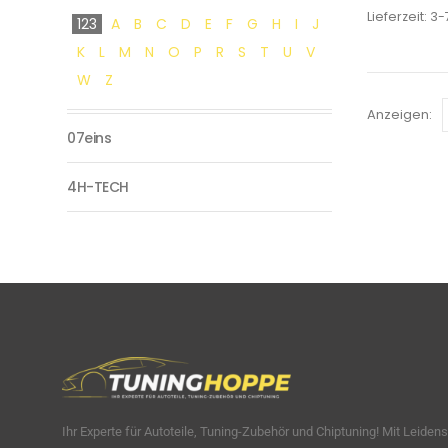
Lieferzeit:
3-
123
A
B
C
D
E
F
G
H
I
J
K
L
M
N
O
P
R
S
T
U
V
W
Z
Anzeigen:
07eins
4H-TECH
Ihr Experte für Autoteile, Tuning-Zubehör und Chiptuning! Mit Leiden