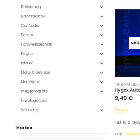
Bekleidung
Bremstechnik
Car Audio
Exterior
NIC
Fahrwerkstechnik
Felgen
Interior
Motor & Getriebe
Motorsport
INNENRAUMDÜF
Pflegeprodukte
9,49
€
Unkategorisiert
Hygex
Werkzeug
inkl. 19 % MwS
Marken
zzgl.
Versan