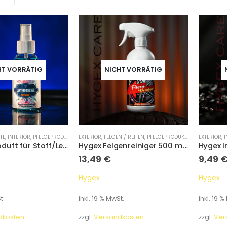
HT VORRÄTIG
NICHT VORRÄTIG
TE
,
INTERIOR
,
PFLEGEPRODUKTE
EXTERIOR
,
FELGEN / REIFEN
,
PFLEGEPRODUKTE
EXTERIOR
,
I
Hygex Autoduft für Stoff/Leder
Hygex Felgenreiniger 500 ml für Autos
13,49
€
9,49
Hygex
Hygex
t.
inkl. 19 % MwSt.
inkl. 19 %
dkosten
zzgl.
Versandkosten
zzgl.
Ver