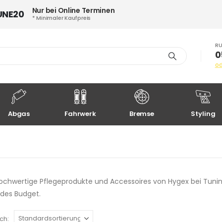
Nur bei Online Terminen
UNE20
* Minimaler Kaufpreis
RU
0
o
Abgas
Fahrwerk
Bremse
Styling
chwertige Pflegeprodukte und Accessoires von Hygex bei Tuning 
jedes Budget.
ch: