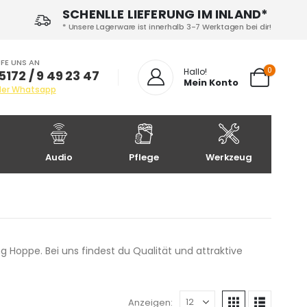
SCHENLLE LIEFERUNG IM INLAND*
* Unsere Lagerware ist innerhalb 3-7 Werktagen bei dir!
FE UNS AN
0
Hallo!
5172 / 9 49 23 47
Mein Konto
der Whatsapp
Audio
Pflege
Werkzeug
Hoppe. Bei uns findest du Qualität und attraktive
Anzeigen: