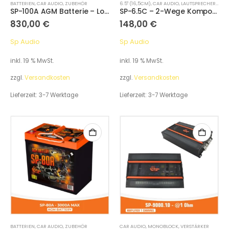
BATTERIEN
,
CAR AUDIO
,
ZUBEHÖR
6.5" (16,5CM)
,
CAR AUDIO
,
LAUTSPRECHERSETS
SP-100A AGM Batterie – Long Life SPL Hochleistungsbatterie
SP-6.5C – 2-Wege Komponentensystem (2 Woofer + 2 Hochtöner + 2 Frequenzweichen)
830,00
€
148,00
€
Sp Audio
Sp Audio
inkl. 19 % MwSt.
inkl. 19 % MwSt.
zzgl.
Versandkosten
zzgl.
Versandkosten
Lieferzeit:
3-7 Werktage
Lieferzeit:
3-7 Werktage
BATTERIEN
,
CAR AUDIO
,
ZUBEHÖR
CAR AUDIO
,
MONOBLOCK
,
VERSTÄRKER