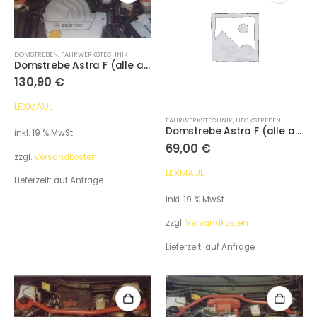
DOMSTREBEN
,
FAHRWERKSTECHNIK
Domstrebe Astra F (alle außer 2.0L 85kW und 110kW) vorne
130,90
€
LEXMAUL
FAHRWERKSTECHNIK
,
HECKSTREBEN
Domstrebe Astra F (alle außer Caravan) hinten
inkl. 19 % MwSt.
69,00
€
zzgl.
Versandkosten
LEXMAUL
Lieferzeit:
auf Anfrage
inkl. 19 % MwSt.
zzgl.
Versandkosten
Lieferzeit:
auf Anfrage