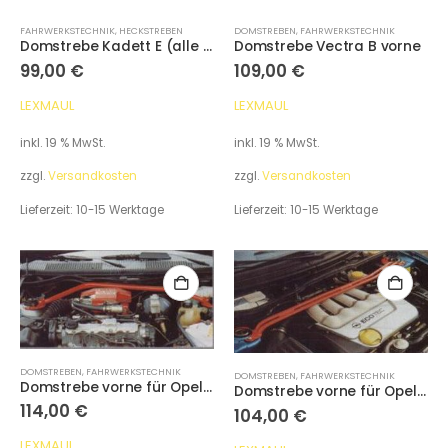
FAHRWERKSTECHNIK
,
HECKSTREBEN
DOMSTREBEN
,
FAHRWERKSTECHNIK
Domstrebe Kadett E (alle außer Caravan) hinten
Domstrebe Vectra B vorne
99,00
€
109,00
€
LEXMAUL
LEXMAUL
inkl. 19 % MwSt.
inkl. 19 % MwSt.
zzgl.
Versandkosten
zzgl.
Versandkosten
Lieferzeit:
10-15 Werktage
Lieferzeit:
10-15 Werktage
DOMSTREBEN
,
FAHRWERKSTECHNIK
DOMSTREBEN
,
FAHRWERKSTECHNIK
Domstrebe vorne für Opel Kadett E
Domstrebe vorne für Opel Tigra A
114,00
€
104,00
€
LEXMAUL