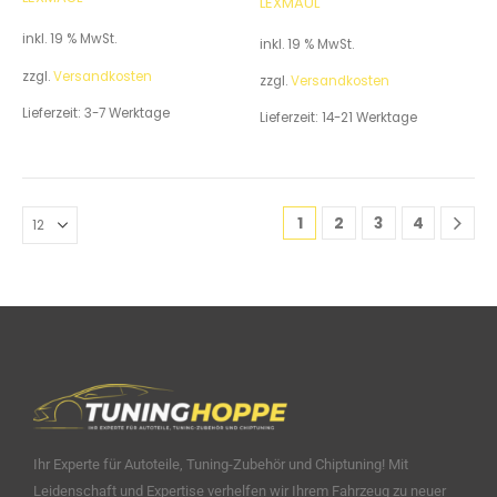
LEXMAUL
inkl. 19 % MwSt.
inkl. 19 % MwSt.
zzgl.
Versandkosten
zzgl.
Versandkosten
Lieferzeit:
3-7 Werktage
Lieferzeit:
14-21 Werktage
1
2
3
4
Ihr Experte für Autoteile, Tuning-Zubehör und Chiptuning! Mit
Leidenschaft und Expertise verhelfen wir Ihrem Fahrzeug zu neuer