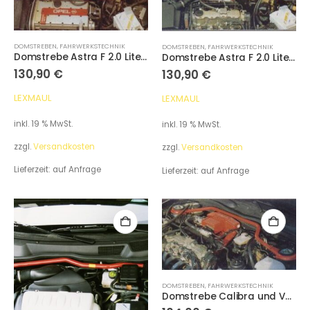
DOMSTREBEN
,
FAHRWERKSTECHNIK
DOMSTREBEN
,
FAHRWERKSTECHNIK
Domstrebe Astra F 2.0 Liter 110 kW vorne
Domstrebe Astra F 2.0 Liter 85 kW vorne
130,90
€
130,90
€
LEXMAUL
LEXMAUL
inkl. 19 % MwSt.
inkl. 19 % MwSt.
zzgl.
Versandkosten
zzgl.
Versandkosten
Lieferzeit:
auf Anfrage
Lieferzeit:
auf Anfrage
DOMSTREBEN
,
FAHRWERKSTECHNIK
Domstrebe Calibra und Vectra A vorne