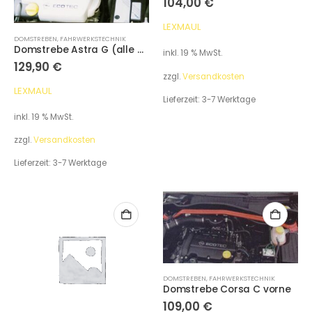
104,00
€
LEXMAUL
DOMSTREBEN
,
FAHRWERKSTECHNIK
Domstrebe Astra G (alle außer Diesel) vorne
inkl. 19 % MwSt.
129,90
€
zzgl.
Versandkosten
LEXMAUL
Lieferzeit:
3-7 Werktage
inkl. 19 % MwSt.
zzgl.
Versandkosten
Lieferzeit:
3-7 Werktage
DOMSTREBEN
,
FAHRWERKSTECHNIK
Domstrebe Corsa C vorne
109,00
€