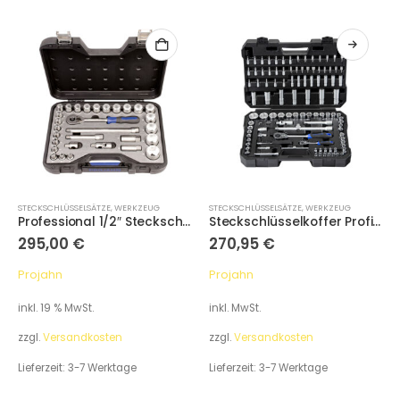
STECKSCHLÜSSELSÄTZE
,
WERKZEUG
STECKSCHLÜSSELSÄTZE
,
WERKZEUG
Professional 1/2″ Steckschlüssel-Koffer 30-tlg
Steckschlüsselkoffer Proficraft metrisch 6-kant 6,3 / 1/4″ + 12,5 / 1/2″ 108-tlg.
295,00
€
270,95
€
Projahn
Projahn
inkl. 19 % MwSt.
inkl. MwSt.
zzgl.
Versandkosten
zzgl.
Versandkosten
Lieferzeit:
3-7 Werktage
Lieferzeit:
3-7 Werktage