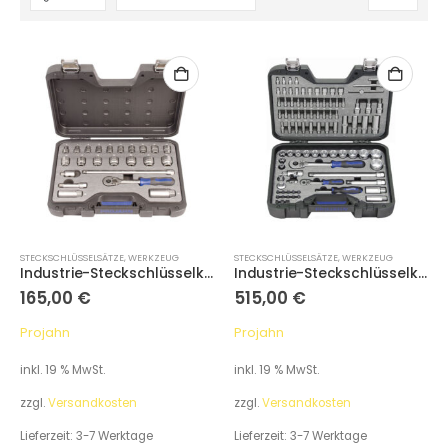
STECKSCHLÜSSELSÄTZE
,
WERKZEUG
STECKSCHLÜSSELSÄTZE
,
WERKZEUG
Industrie-Steckschlüsselkoffer metrisch 6-kant 10 / 3/8″ 23-tlg.
Industrie-Steckschlüsselkoffer metrisch 6-kant 6,3 / 1/4″ + 12,5 / 1/2″ 91-tlg.
165,00
€
515,00
€
Projahn
Projahn
inkl. 19 % MwSt.
inkl. 19 % MwSt.
zzgl.
Versandkosten
zzgl.
Versandkosten
Lieferzeit:
3-7 Werktage
Lieferzeit:
3-7 Werktage