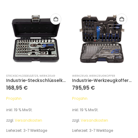
STECKSCHLÜSSELSÄTZE
,
WERKZEUG
WERKZEUG
,
WERKZEUGKOFFER
Industrie-Steckschlüsselkoffer metrisch 6-kant 6,3 / 1/4″ 40-tlg.
Industrie-Werkzeugkoffer Universal metrisch 6-kant 6,3 / 1/4″ + 10 / 3/8″ + 12,5 / 1/2″ 122-tlg.
168,95
€
795,95
€
Projahn
Projahn
inkl. 19 % MwSt.
inkl. 19 % MwSt.
zzgl.
Versandkosten
zzgl.
Versandkosten
Lieferzeit:
3-7 Werktage
Lieferzeit:
3-7 Werktage