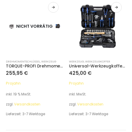
NICHT VORRÄTIG
DREHMOMENTSCHLÜSSEL
,
WERKZEUG
WERKZEUG
,
WERKZEUGKOFFER
TORQUE-PROFI Drehmomentschlüssel 6,3 / 1/4″ Einweg 5 – 25 Nm
Universal-Werkzeugkoffer 1/4″ + 1/2″ 98-tlg.
255,95
€
425,00
€
Projahn
Projahn
inkl. 19 % MwSt.
inkl. MwSt.
zzgl.
Versandkosten
zzgl.
Versandkosten
Lieferzeit:
3-7 Werktage
Lieferzeit:
3-7 Werktage