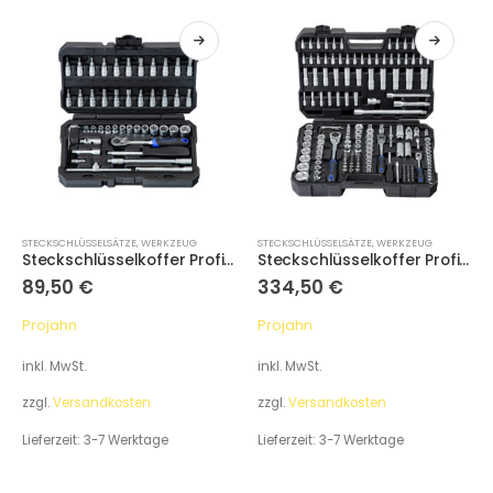
STECKSCHLÜSSELSÄTZE
,
WERKZEUG
STECKSCHLÜSSELSÄTZE
,
WERKZEUG
Steckschlüsselkoffer Proficraft metrisch 6-kant 6,3 / 1/4″ 46-tlg.
Steckschlüsselkoffer Proficraft metrisch 6-kant 6,3 / 1/4″+10 / 3/8″+12,5 / 1/2″ 182-tlg.
89,50
€
334,50
€
Projahn
Projahn
inkl. MwSt.
inkl. MwSt.
zzgl.
Versandkosten
zzgl.
Versandkosten
Lieferzeit:
3-7 Werktage
Lieferzeit:
3-7 Werktage