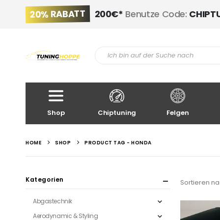
20% RABATT
200€*
Benutze Code:
CHIPT
Shop
Chiptuning
Felgen
HOME
SHOP
PRODUCT TAG -
HONDA
Kategorien
Sortieren na
Abgastechnik
Aerodynamic & Styling