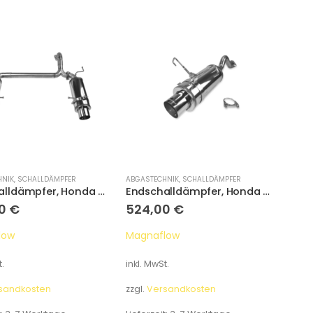
HNIK
,
SCHALLDÄMPFER
ABGASTECHNIK
,
SCHALLDÄMPFER
Endschalldämpfer, Honda Accord CL9
Endschalldämpfer, Honda Civic Coupe EJ1 EJ2 EJ6 EJ8
00
€
524,00
€
low
Magnaflow
.
inkl. MwSt.
sandkosten
zzgl.
Versandkosten