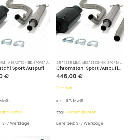
HE & KITS
 MM)
,
ABGASTECHNIK
,
SPORTAUSPUFFANLAGEN
2,5 " (63,5 MM)
,
ABGASTECHNIK
,
SPORTAUSPUFFANLAGEN
Chromstahl Sport Auspuffanlage 1x100mm rund Honda Civic Fließheck 3/5 Türer 1.3-1.6 Baujahr 92-00 mit 3-Loch Flansch
Chromstahl Sport Auspuffanlage 1x100mm rund Honda Civic Fließheck 3/5 Türer 1.5-1.6 Baujahr 92-00 mit 2-Loch-Flansch
00
€
446,00
€
Simons
 MwSt.
inkl. 19 % MwSt.
sandkosten
zzgl.
Versandkosten
t:
3-7 Werktage
Lieferzeit:
3-7 Werktage