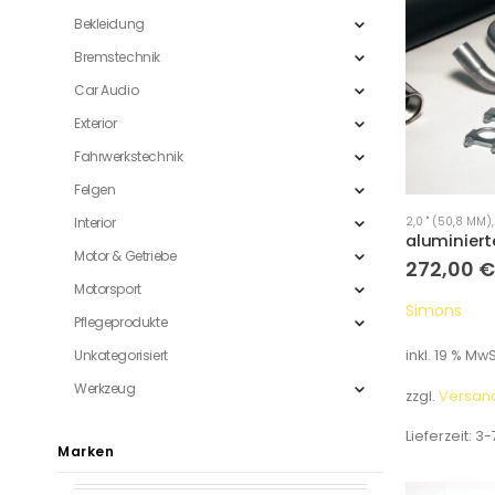
Bekleidung
Bremstechnik
Car Audio
Exterior
Fahrwerkstechnik
Felgen
Interior
2,0 " (50,8 MM)
Motor & Getriebe
272,00
€
Motorsport
Simons
Pflegeprodukte
Unkategorisiert
inkl. 19 % MwS
Werkzeug
zzgl.
Versan
Lieferzeit:
3-
Marken