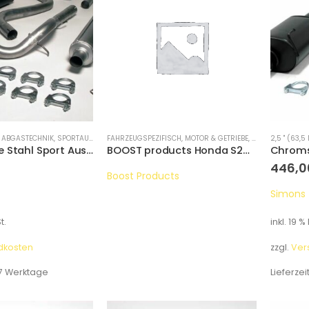
,
ABGASTECHNIK
,
SPORTAUSPUFFANLAGEN
FAHRZEUGSPEZIFISCH
,
MOTOR & GETRIEBE
,
SILIKONSCHLÄUC
2,5 " (63,5
aluminierte Stahl Sport Auspuffanlage 1x90mm Honda Civic Coupe/CRX 1.4/1.5/1.6 Baujahr 11/87-91
BOOST products Honda S2000 Wasserkühler Silikon-Schlauchkit
446,
Boost Products
Simons
t.
inkl. 19 %
dkosten
zzgl.
Ver
7 Werktage
Lieferzei