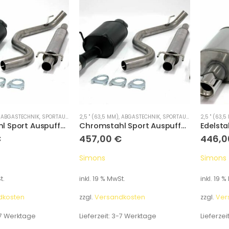
,
ABGASTECHNIK
,
SPORTAUSPUFFANLAGEN
2,5 " (63,5 MM)
,
ABGASTECHNIK
,
SPORTAUSPUFFANLAGEN
2,5 " (63,5
Chromstahl Sport Auspuffanlage 1x100mm rund Honda Civic Limousine/Coupe 3/5 Türer 1.3-1.6 Baujahr 92-00 mit 3-Loch Flansch
Chromstahl Sport Auspuffanlage 1x100mm rund Honda Civic Limousine/Coupe 3/5 Türer 1.5-1.6 Baujahr 92-00 mit 2-Loch-Flansch
€
457,00
€
446,
Simons
Simons
t.
inkl. 19 % MwSt.
inkl. 19 %
dkosten
zzgl.
Versandkosten
zzgl.
Ver
7 Werktage
Lieferzeit:
3-7 Werktage
Lieferzei