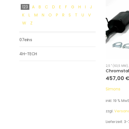
123
A
B
C
D
E
F
G
H
I
J
K
L
M
N
O
P
R
S
T
U
V
W
Z
07eins
4H-TECH
2,5 " (63,5 MM)
457,00
Simons
inkl. 19 % MwS
zzgl.
Versan
Lieferzeit:
3-