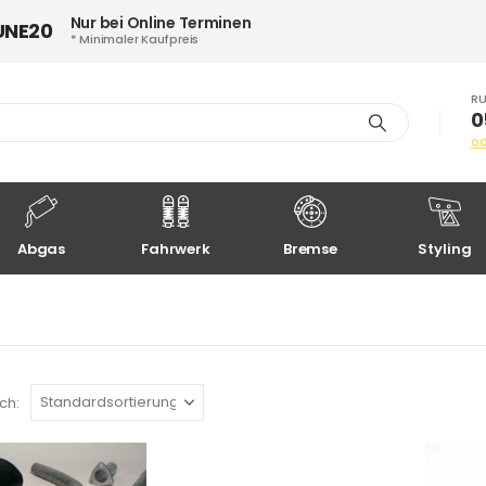
Nur bei Online Terminen
UNE20
* Minimaler Kaufpreis
RU
0
o
Abgas
Fahrwerk
Bremse
Styling
ch: