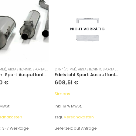
NICHT VORRÄTIG
 MM)
,
ABGASTECHNIK
,
SPORTAUSPUFFANLAGEN
2,75 " (70 MM)
,
ABGASTECHNIK
,
SPORTAUSPUFFANLAGEN
Edelstahl Sport Auspuffanlage 1x100mm rund Honda Civic 2.0i C-TEC Type R 200PS Baujahr 02-
Edelstahl Sport Auspuffanlage Honda Civic 2.0i V-TEC Type R 201PS Baujahr 07-
00
€
608,51
€
Simons
 MwSt.
inkl. 19 % MwSt.
sandkosten
zzgl.
Versandkosten
t:
3-7 Werktage
Lieferzeit:
auf Anfrage