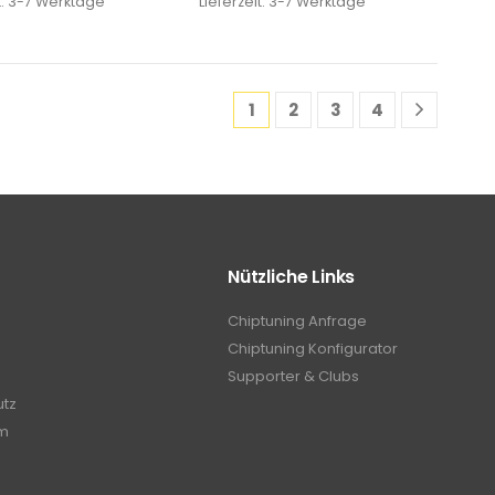
t:
3-7 Werktage
Lieferzeit:
3-7 Werktage
1
2
3
4
Nützliche Links
Chiptuning Anfrage
Chiptuning Konfigurator
Supporter & Clubs
utz
m