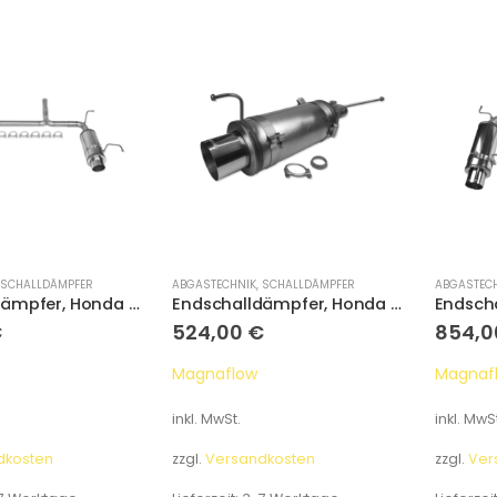
SCHALLDÄMPFER
ABGASTECHNIK
,
SCHALLDÄMPFER
ABGASTEC
Endschalldämpfer, Honda Accord CG2 CG4
Endschalldämpfer, Honda Accord CG7 CG8 CG9
€
524,00
€
854,
Magnaflow
Magnaf
inkl. MwSt.
inkl. MwSt
dkosten
zzgl.
Versandkosten
zzgl.
Ver