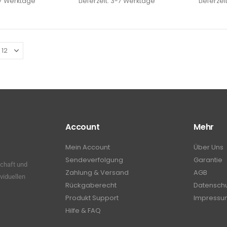
7 Werktage
Lieferzeit:
3-7 Werktage
Lieferzei
Account
Mehr
Mein Account
Über Uns
Sendeverfolgung
Garantie
schaft und
Zahlung & Versand
AGB
viduellen
Rückgaberecht
Datensch
Produkt Support
Impressu
Hilfe & FAQ